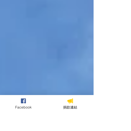
典禮𓂃𓆟𓂃༄ 10:00-11:00 ｜頒獎典禮記
者會 11:00-12:30 ｜第二屆台灣河川希望工
程得獎作品分享 11:00-11:12 | 佳作獎：東
螺溪(石埤橋至舊鐵橋)水綠廊道工程 11:12-
11:24 | 佳作獎：頭屋枋寮野溪整治工程
11:24-11:36 | 優質獎：筏子溪橫山護岸治理
工程 11:36-11:48 | 優質獎：大華大全排水
(芙登溪)生態景觀池水環境改善工程 11:48-
12:00 | 佳作獎：淡水區公司田溪埤島橋上游
護岸應急工程 12:00-12:12 | 優質獎：利嘉
溪溪流環境友善治理及生態保育 12:12-
12:24 |..
Facebook
捐款連結