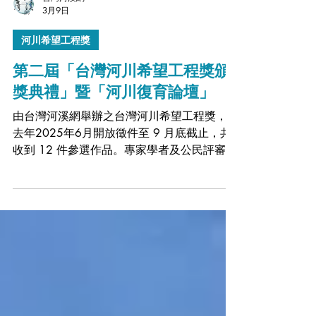
台灣河溪網
3月9日
河川希望工程獎
第二屆「台灣河川希望工程獎頒
獎典禮」暨「河川復育論壇」
由台灣河溪網舉辦之台灣河川希望工程獎，自
去年2025年6月開放徵件至 9 月底截止，共
收到 12 件參選作品。專家學者及公民評審經
過 3 個月的書面審查與實地勘查，最終評選
出 7 件優秀作品入圍並獲獎。 我們將於
2026年 4月 2日（四）在 國立臺灣大學理學
院思亮館國際會議廳，舉辦第二屆「 台灣河
川希望工程頒獎典禮」暨「台灣河川復育論
壇」，邀請大家共襄盛舉。 ༄ 𓂃𓆝𓂃頒獎