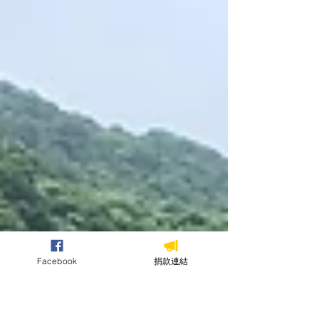
設置了大量防砂壩與潛壩，以穩定坡腳、調控
土砂，雖達到一定防減災效果，但也因而形成
嚴重之河川縱向阻隔。本案系統性檢討利嘉溪
之橫向構造物，以降壩方式分階段改善阻隔問
題，展現集水區治理走向溪流修復的可能性，
爰評為優質獎。 五號防砂壩_第一次降壩後
_1070625 本案自107年起，陸續局部降低
壩體高度，累計改善壩體數量達20座，最大
降幅達2公尺，提升河川縱向連結性，改善過
往非自然階梯式河段所形成之洄游與土砂運移
阻隔問題。降壩後，原本河床上均一細粒料逐
步轉變為豐富的底質組成，水域生物棲地條件
改善，棲地多樣性明顯提升，回應地方耆老對
於恢復溪流自然樣貌之期待。 四號防砂壩_第
三次降壩後_1100821 本案進行過程中，主
Facebook
捐款連結
辦單位與自來水公司、農田水利署、生態團
隊、地方部落及公民團體進行多方溝通協作，
搭配土砂運移模擬與颱風事件監測，以科研基
礎充分掌握降壩成