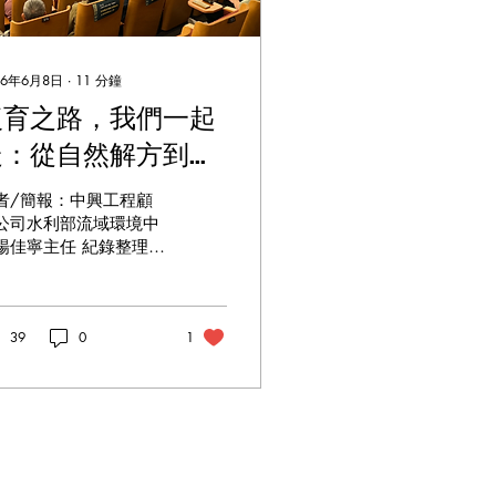
26年6月8日
∙
11
分鐘
復育之路，我們一起
走：從自然解方到健
康流域的台灣河川治
者/簡報：中興工程顧
理新課題
公司水利部流域環境中
楊佳寧主任 紀錄整理：
長青（台灣河溪網協會
究員） 當河狸成為老
：自然其實懂得如何與
39
0
1
流共作 在《第二屆台灣
川復育論壇》專題演講
，中興工程顧問公司水
部流域環境中心 楊佳寧
任以一個令人印象深刻
故事作為開場：8 隻河
，只用了 2 個晚上，便