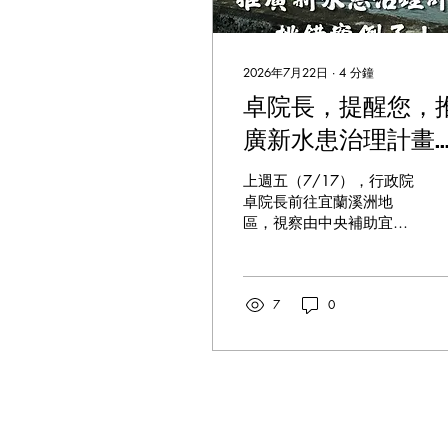
2026年7月22日
∙
4
分鐘
卓院長，提醒您，
廣新水患治理計畫
挑錯案例了！
上週五（7/17），行政院
卓院長前往宜蘭溪洲地
區，視察由中央補助宜蘭
縣政府推動的「宜蘭溪洲
抽水站新建工程」，提及
抽水站的興建不再讓地方
7
0
民眾有焦慮之感，並順帶
宣傳4年1千億的「因應氣
候變遷縣市管河川及排水
整體改善計畫」。 我們必
須很遺憾地指出，花再多
的預算做治水工程仍無法
免除淹水，且「宜蘭溪洲