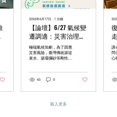
2026年6月17日
∙
1
分鐘
20
推
【論壇】6/27 氣候變
時
遷調適：災害治理自
然解方(NbS)的實踐與
極端氣候加劇，為了因應
講
思辨
災害風險，臺灣傳統築堤
問
束水、築壩攔砂等剛性工
心
程已逐漸面臨瓶頸，更衍
劉
生出流域生態劣化、公眾
研
喪失風險感知等「不當調
師
43
0
適」危機。面對挑戰，國
河
際已將「自然解方
河
（NbS）」視為兼顧調適
中
與保育的核心戰略。 隨著
利
《氣候變遷因應法》通
主
載入更多
過，臺灣迎來治理轉型的
的
關鍵契機。 本論壇旨在搭
狸