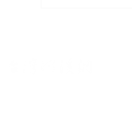
老師與嘉聰老師走進武荖坑溪與其下游
親眼看看「石頭如何影響水怎麼走、石
的關係、工程如何改變溪流」的第一手
韻如老師 帶我們觀察溪流的河相變化，
深潭區呈現一個Ｕ字型彎道，是水量大
岩壁方向直衝，但中途有條無障礙通道
水量少的時候溪流可以向右切的捷徑，
首
水降低的過程中把砂石堆積、草墊高，
自動封閉。老師也帶我們觀察流路的分
社
流路分道揚鑣之後，一股先是走平緩的
最末端的「急瀨」才搭手扶梯快速下降
統一
則是先搭手扶梯快速下降後便趨於平緩
©2025 台灣河溪網 版權所有
Ema
股匯聚成同一條。 在這裡，我們觀察水
與石頭大小的關係。 再往上游走，左岸
​L
河岸是翠鳥喜歡築巢的地方，而溪床底
通訊
非常的平緩，推測是先前有過一次的大
核准
速地退水所形成。韻如老師也提醒當我
狀河某處的灘地一兩年沒