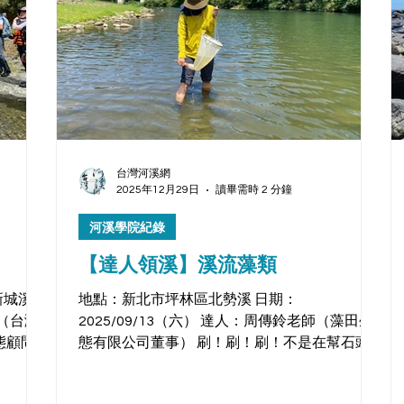
台灣河溪網
2025年12月29日
讀畢需時 2 分鐘
河溪學院紀錄
【達人領溪】溪流藻類
新城溪
地點：新北市坪林區北勢溪 日期：
如（台灣
2025/09/13（六） 達人：周傳鈴老師（藻田生
態顧問
態有限公司董事） 刷！刷！刷！不是在幫石頭
家看得對
洗澡噢，是要把石頭上的藻類給刷下來。 藻田
著韻如
生態有限公司周傳鈴老師帶領大家走進溪流裡的