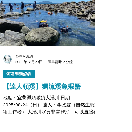
台灣河溪網
2025年12月29日
讀畢需時 2 分鐘
河溪學院紀錄
【達人領溪】獨流溪魚蝦蟹
地點：宜蘭縣頭城鎮大溪川 日期：
2025/08/24（日） 達人：李政霖（自然生態藝
術工作者） 大溪川水質非常乾淨，可以直接從
出海口就開始一路往上游趴溪。（後方的那座島
就是「龜山島」！） 大溪川位於宜蘭頭城北