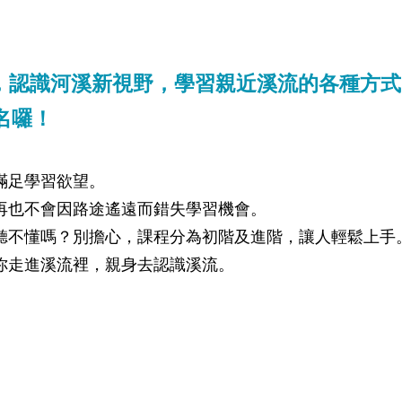
，認識河溪新視野，學習親近溪流的各種方式
名囉！
院滿足學習欲望。
，再也不會因路途遙遠而錯失學習機會。
會聽不懂嗎？別擔心，課程分為初階及進階，讓人輕鬆上手
帶你走進溪流裡，親身去認識溪流。