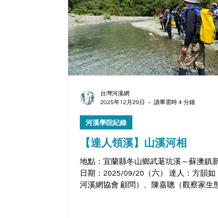
台灣河溪網
2025年12月29日
讀畢需時 4 分鐘
河溪學院紀錄
【達人領溪】山溪河相
地點：宜蘭縣冬山鄉武荖坑溪～蘇澳鎮
日期：2025/09/20（六） 達人：方韻
河溪網協會 顧問）、陳嘉聰（觀察家生
有限公司 副理 ） 武荖坑溪中游段，大
岸即為Ｕ字型深潭彎道的捷徑小路。 跟