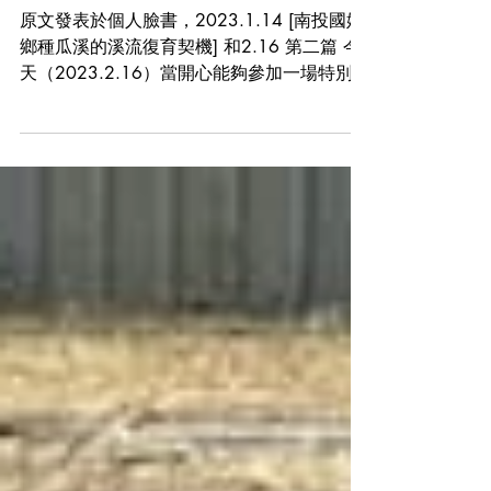
書寫河溪
為種瓜溪敲掉水泥!
原文發表於個人臉書，2023.1.14 [南投國姓
鄉種瓜溪的溪流復育契機] 和2.16 第二篇 今
天（2023.2.16）當開心能夠參加一場特別的
溪流現勘活動。 過去參與許多溪流現勘，多
是沈重與無奈，不是原本自然的溪流將要被整
治，不然就是已被整死。在台灣，只要有民代
請託，...