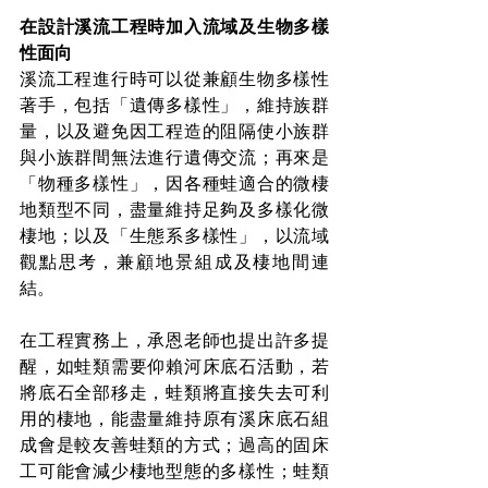
在設計溪流工程時加入流域及生物多樣
性面向
溪流工程進行時可以從兼顧生物多樣性
著手，包括「遺傳多樣性」，維持族群
量，以及避免因工程造的阻隔使小族群
與小族群間無法進行遺傳交流；再來是
「物種多樣性」，因各種蛙適合的微棲
地類型不同，盡量維持足夠及多樣化微
棲地；以及「生態系多樣性」，以流域
觀點思考，兼顧地景組成及棲地間連
結。
在工程實務上，承恩老師也提出許多提
醒，如蛙類需要仰賴河床底石活動，若
將底石全部移走，蛙類將直接失去可利
用的棲地，能盡量維持原有溪床底石組
成會是較友善蛙類的方式；過高的固床
工可能會減少棲地型態的多樣性；蛙類