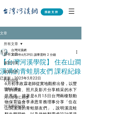
捐款支持
文章
所有文章
台灣河溪網
所有文章
2023年6月29日
讀畢需時 2 分鐘
【台灣河溪學院】 住在山澗
書寫河溪
溪溝的青蛙朋友們 課程紀錄
最新消息
已更新：
2025年5月22日
行動倡議
6月初李政霖老師從實地觀察出發，以豐
活動記事
富的插畫、照片及影片分享精采的水下
世界後。接著是6月15日台灣兩棲類動
河川希望工程獎
物保育協會李承恩常務理事分享「住在
河溪學院紀錄
山澗溪溝的青蛙朋友們」，說明溪流蛙