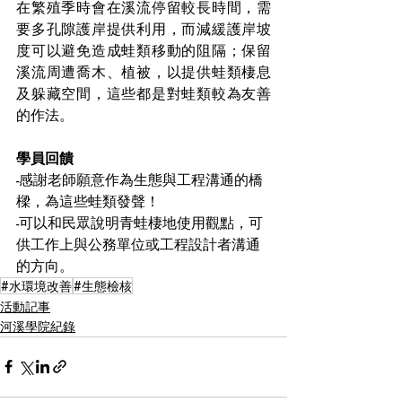
在繁殖季時會在溪流停留較長時間，需
要多孔隙護岸提供利用，而減緩護岸坡
度可以避免造成蛙類移動的阻隔；保留
溪流周遭喬木、植被，以提供蛙類棲息
及躲藏空間，這些都是對蛙類較為友善
的作法。
學員回饋
-感謝老師願意作為生態與工程溝通的橋
樑，為這些蛙類發聲！
-可以和民眾說明青蛙棲地使用觀點，可
供工作上與公務單位或工程設計者溝通
的方向。
#水環境改善
#生態檢核
活動記事
河溪學院紀錄