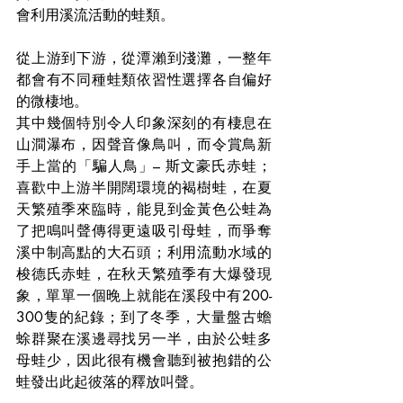
會利用溪流活動的蛙類。
從上游到下游，從潭瀨到淺灘，一整年
都會有不同種蛙類依習性選擇各自偏好
的微棲地。
其中幾個特別令人印象深刻的有棲息在
山澗瀑布，因聲音像鳥叫，而令賞鳥新
手上當的「騙人鳥」– 斯文豪氏赤蛙；
喜歡中上游半開闊環境的褐樹蛙，在夏
天繁殖季來臨時，能見到金黃色公蛙為
了把鳴叫聲傳得更遠吸引母蛙，而爭奪
溪中制高點的大石頭；利用流動水域的
梭德氏赤蛙，在秋天繁殖季有大爆發現
象，單單一個晚上就能在溪段中有200-
300隻的紀錄；到了冬季，大量盤古蟾
蜍群聚在溪邊尋找另一半，由於公蛙多
母蛙少，因此很有機會聽到被抱錯的公
蛙發出此起彼落的釋放叫聲。