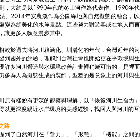
劃，大約是以1990年代的冬山河作為代表作。1990年
法、2014年安農溪作為公園綠地與自然擬態的融合，
渠變為綠美化的水岸景點。這些努力對遊客或在地人而言
，讓更多人願意漫步其中。
相較於過去將河川箱涵化、圳溝化的年代，台灣近年的河
習到國外的經驗，理解到台灣社會也開始更在乎環境與生
現許多河川營造與水環境改善計畫裡稍屬可惜的，是裡面
仍多為人為擬態生成的裝飾，型塑的是意象上的河川與生
川原有樣貌有更深的觀察與理解，以「恢復河川生命力」
得以更深度親近水岸環境的美感經驗，找回人與河川的互
之路
提到了自然河川在「營力」、「形態」、「機能」之間的