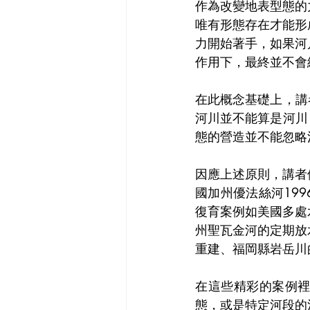
作為改變地表型態的
唯有形態存在才能形
力開始著手，如果河
作用下，最終並不會
在此概念基礎上，講
河川並不能算是河川
態的營造並不能忽略
因應上述原則，講者
國加州優法絲河19
復育案例如美國多處
州聖瓦金河的定期放
重建、福岡縣岩岳川
在這些精彩的案例
態，或是特定河段的