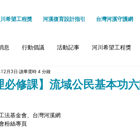
河川希望工程獎
河溪復育設計指引
台灣河溪守護網
消息
行動倡議
活動記事
河川希望工程獎
年12月3日
讀畢需時 4 分鐘
理必修課】流域公民基本功六
工法基金會、台灣河溪網
會
粉絲專頁