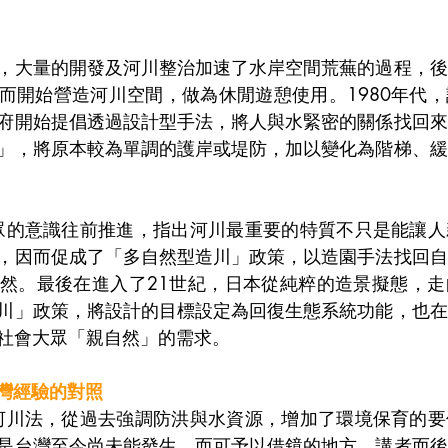
，大量的開發及河川整治加速了水岸空間荒蕪的過程，後
而開始營造河川空間，做為休閒遊憩使用。1980年代
府開始提倡透過設計型手法，將人與水緊密的關係找回來
」，將原本較為單調的護岸或堤防，加以變化為階梯、緩
大眾的意識往前推進，指出河川最重要的特質不只是能讓
，因而促成了「多自然型造川」政策，以造園手法找回自
然。最後在進入了21世紀，日本從純粹的造景擬態，走
川」政策，將設計的目標設定為回復生態系統功能，也在
社會大眾「親自然」的需求。
灣經驗的對照
的河川法，從過去強調防洪與水資源，增加了環境保育的
是台灣至今尚未能發生，而可予以借鏡的地方。講者而後