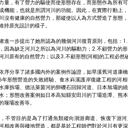
力量，有了營力的驅使而使形態存在，而形態作為所有可
成機能，也就是所謂河川的功能。因此，在實際行動上，
川沒有健康的自然營力，那縱使以人為方式營造了形態，
維持原先設計的樣子。
者進一步提出了她所認為的幾個河川復育原則，包括：1
，因為缺乏河川之所以為河川的驅動力；2.不顧營力的
河川原有的自然營力；以及3.不顧形態(河相)的工程必然
依序分享了諸多國內外的案例作論證，如旱溪舊河道康橋
96年形態營造的失敗經驗、食水嵙溪護岸復建工程的河
水庫拆壩、德法萊茵河的卵礫石回歸河道、日本旭壩的繞
水；形態改善案例如日本高知縣安田川的丁壩造潭、熊本
的堰壩改善等。
裡，不管目的是為了打通魚類縱向洄游廊道、恢復下游河
河相改善與棲地營造，都是基於工程師們對於河川有更深