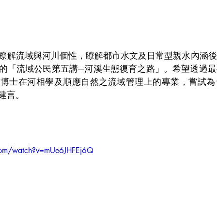
瞭解流域與河川個性，瞭解都市水文及日常型親水內涵後
的「流域公民第五講─河溪生態復育之路」。希望透過最
寧博士在河相學及順應自然之流域管理上的專業，嘗試為
建言。
.com/watch?v=mUe6JHFEj6Q