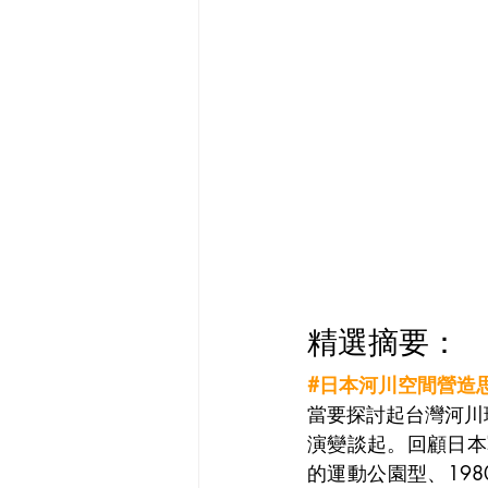
精選摘要：
#日本河川空間營造
當要探討起台灣河川
演變談起。回顧日本
的運動公園型、198