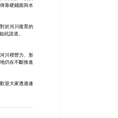
倚靠硬鋪面與水
對於河川復育的
如此說道。
河川裡營力、形
地仍在不斷推進
歡迎大家透過連