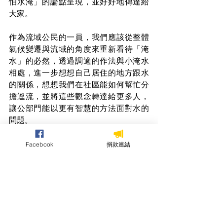
怕水淹」的論點呈現，並好好地傳達給
大家。
作為流域公民的一員，我們應該從整體
氣候變遷與流域的角度來重新看待「淹
水」的必然，透過調適的作法與小淹水
相處，進一步想想自己居住的地方跟水
的關係，想想我們在社區能如何幫忙分
擔逕流，並將這些觀念轉達給更多人，
讓公部門能以更有智慧的方法面對水的
問題。
歡迎大家透過連結，再次聆聽佳寧老師
精彩的分享，也歡迎各位轉發分享(記得
Facebook
捐款連結
點選保留原始貼文喔!)，並留言給我們
你/妳的心得與回饋。
希望不管是河川管理與治理的單位、各
民意代表或是市民朋友們，都能更認識
我們生活周邊的河川，學習與水共存，