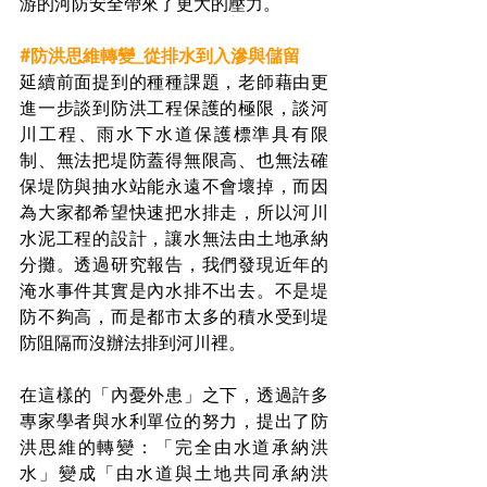
游的河防安全帶來了更大的壓力。
#防洪思維轉變_從排水到入滲與儲留
延續前面提到的種種課題，老師藉由更
進一步談到防洪工程保護的極限，談河
川工程、雨水下水道保護標準具有限
制、無法把堤防蓋得無限高、也無法確
保堤防與抽水站能永遠不會壞掉，而因
為大家都希望快速把水排走，所以河川
水泥工程的設計，讓水無法由土地承納
分攤。透過研究報告，我們發現近年的
淹水事件其實是內水排不出去。不是堤
防不夠高，而是都市太多的積水受到堤
防阻隔而沒辦法排到河川裡。
在這樣的「內憂外患」之下，透過許多
專家學者與水利單位的努力，提出了防
洪思維的轉變：「完全由水道承納洪
水」變成「由水道與土地共同承納洪