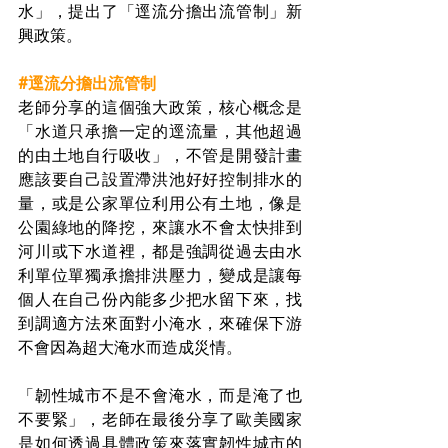
水」，提出了「逕流分擔出流管制」新
興政策。
#逕流分擔出流管制
老師分享的這個強大政策，核心概念是
「水道只承擔一定的逕流量，其他超過
的由土地自行吸收」，不管是開發計畫
應該要自己設置滯洪池好好控制排水的
量，或是公家單位利用公有土地，像是
公園綠地的降挖，來讓水不會太快排到
河川或下水道裡，都是強調從過去由水
利單位單獨承擔排洪壓力，變成是讓每
個人在自己份內能多少把水留下來，找
到調適方法來面對小淹水，來確保下游
不會因為超大淹水而造成災情。
「韌性城市不是不會淹水，而是淹了也
不要緊」，老師在最後分享了歐美國家
是如何透過具體政策來落實韌性城市的