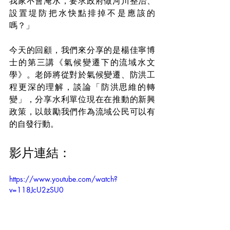
我家不會淹水，要求政府做河川整治、
設置堤防把水快點排掉不是應該的
嗎？」
今天的回顧，我們來分享的是楊佳寧博
士的第三講《氣候變遷下的流域水文
學》。老師將從對於氣候變遷、防洪工
程更深的理解，談論「防洪思維的轉
變」，分享水利單位現在在推動的新興
政策，以鼓勵我們作為流域公民可以有
的自發行動。
影片連結：
https://www.youtube.com/watch?
v=118JcU2zSU0