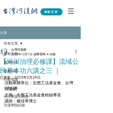
捐款支持
文章
所有文章
台灣河溪網
所有文章
2022年12月1日
讀畢需時 4 分鐘
【河川治理必修課】流域公
書寫河溪
民基本功六講之三 ｜
最新消息
已更新：
2025年5月29日
行動倡議
活動舉辦單位：生態工法基金會、台灣
活動記事
河溪網
文摘：生態工法基金會粉絲專頁
河川希望工程獎
講師：楊佳寧博士
河溪學院紀錄