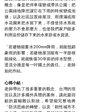
概念，像是把停車場變成滯洪公園；把
公園綠地降挖讓它在下雨的時候變成池
塘；以及社區設置綠屋頂、雨撲滿或雨
水花園來把水留下來，不僅使排水系統
的壓力不會那麼大，也使我們家戶能多
利用這些儲存下來的水來節省水資源。
「若建物能蓄水200mm降雨，就能抵銷
豪雨的影響；若建物屋頂能有一半面積
能綠化，就能恢復30年前的排水型態，
逕流分擔是每一吋國土的責任。」老師
如此作結。
心得小結：
老師帶出了很多重要的觀念、台灣的現
況以及許多國外具體的案例，讓此篇回
顧的篇幅難以割捨，希望能完整地將
「防洪思維的轉變」以及「韌性城市不