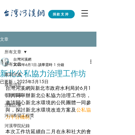
捐款支持
文章
所有文章
台灣河溪網
所有文章
2022年6月1日
讀畢需時 1 分鐘
新北公私協力治理工作坊
書寫河溪
已更新：
2025年5月15日
最新消息
台灣河溪網與
新北市政府水利局
於6月1
行動倡議
日共同舉辦新北公私協力治理工作坊，
邀請關心新北水環境的公民團體一同參
活動記事
與，探討新北水環境改造方案及
公私協
河川希望工程獎
力平台機制
。
河溪學院紀錄
本次工作坊延續自二月在永和社大的會