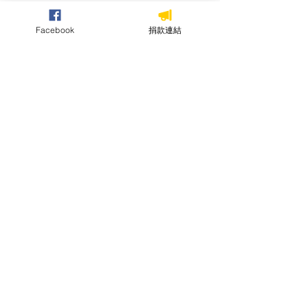
Facebook
捐款連結
留言
【第四屆金爛蘋果獎第一
2022「從生態
這篇文章不開放留言。請連絡網站
負責人了解更多。
波審查─資訊公開不及格名
解方-跨領域實
單】
討會
社團法人台灣河溪網協會
統一編號：92492066
Email：service@twrna.org
​LINE官方帳號：@TWRNA