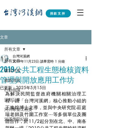
捐款支持
文章
所有文章
台灣河溪網
所有文章
2019年11月23日
讀畢需時 1 分鐘
2019公共工程生態檢核資料
書寫河溪
管理與開放應用工作坊
最新消息
已更新：
2025年5月15日
行動倡議
為解決民間監督政府機關相關治理工
活動記事
程，由「台灣河溪網」核心推動小組的
王豫煌博士主導，並與中央研究院-莊庭
河川希望工程獎
瑞老師及竹圍工作室⋯等多個單位及團
河溪學院紀錄
體合作，於11/2起分別在北、中、南各