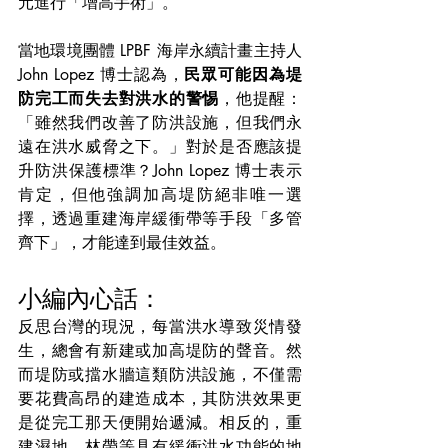
元進行「增高手術」。
當地環境團體 LPBF 海岸永續計畫主持人 
John Lopez 博士認為，
民眾可能因為堤
防完工而失去對洪水的警惕
，他提醒：
「雖然我們改善了防洪設施，但我們永
遠在洪水威脅之下。」對於是否應該提
升防洪保護標準？John Lopez 博士表示
肯定，但他強調加高堤防絕非唯一選
擇，透過重建海岸緩衝帶等手段「多管
齊下」，才能達到最佳效益。
小編內心話：
反思台灣的現況，每當洪水導致災情發
生，總會有新建或加高堤防的聲音。然
而堤防或擋水牆這類防洪設施，不僅需
要花費高昂的建造成本，其防洪效果更
是從完工那天便開始遞減。相反的，重
建濕地、林帶等具有緩衝洪水功能的地