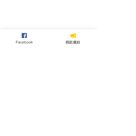
Facebook
捐款連結
留言
【河川治理必修課】流域
【韌性概念在水
這篇文章不開放留言。請連絡網站
負責人了解更多。
公民基本功六講之六 ｜
的錯誤樣態】