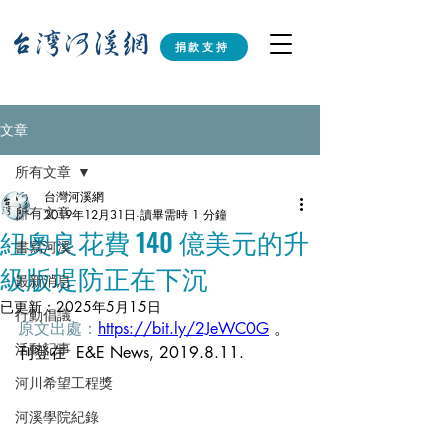
捐款支持
文章
所有文章
台灣河溪網
所有文章
2019年12月31日
讀畢需時 1 分鐘
紐奧良花費 140 億美元的升
書寫河溪
級版堤防正在下沉
最新消息
已更新：
2025年5月15日
行動倡議
原文出處：
https://bit.ly/2JeWC0G
。
活動記事
刊登在 
 E&E News, 2019.8.11.
河川希望工程獎
河溪學院紀錄