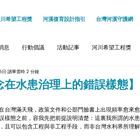
河川希望工程獎
河溪復育設計指引
台灣河溪守護網
消息
行動倡議
活動記事
河川希望工程獎
6日
讀畢需時 2 分鐘
念在水患治理上的錯誤樣態】
在台灣滿天飛，政策文件和公部門臉書上出現頻率愈來愈
誤樣態之前，容我先把前提說明清楚：這裏我所謂的水患
ance，且可以包含工程與非工程手段，而非台灣水利界所理