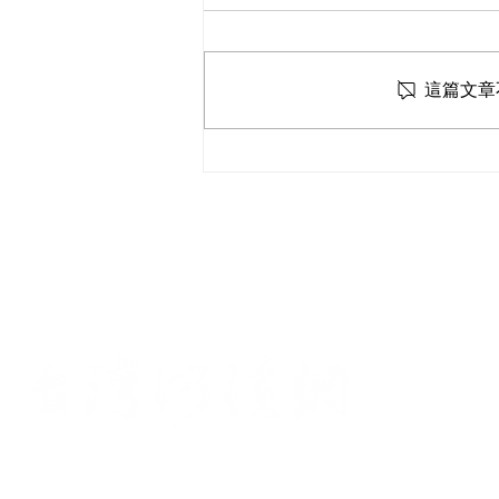
「河好如初」專訪
這篇文章
首
社
統一
©2025 台灣河溪網 版權所有
Ema
​L