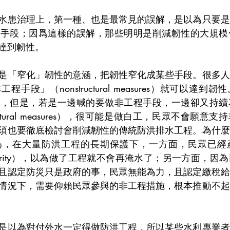
水患治理上，第一種、也是最常見的誤解，是以為只要是
的手段；因爲這樣的誤解，那些明明是削減韌性的大規模
達到韌性。
是「窄化」韌性的意涵，把韌性窄化成某些手段。很多人
手段」（nonstructural measures）就可以達到
向，但是，若是一邊喊的要做非工程手段，一邊卻又持續
ctural measures），很可能是做白工，民眾不會願意
須也要徹底檢討會削減韌性的傳統防洪排水工程。為什麼
為，在大量防洪工程的長期保護下，一方面，民眾已經
 of security），以為做了工程就不會再淹水了；另一方面
且認定防災只是政府的事，民眾無能為力，且認定繳稅給
情況下，需要仰賴民眾參與的非工程措施，根本推動不起
是以為對付外水一定得做防洪工程，所以某些水利專業者