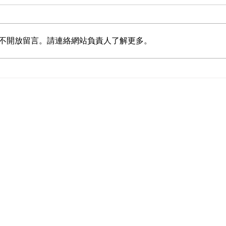
不開放留言。請連絡網站負責人了解更多。
濱溪草帶留下了，然後呢？
【溪流
種瓜
頁
關於我們
河溪專欄
捐款徵信
義賣品
團法人台灣河溪網協會
編號：92492066
​連絡電話：02-660506
分機：200 捐款
il：service@twrna.org
201 議題諮詢
INE官方帳號：@TWRNA