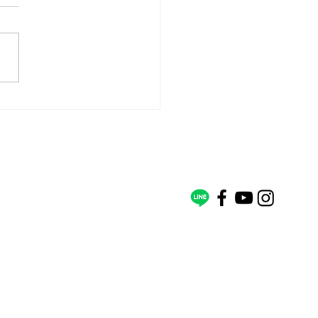
復野 River Rewilding】
坑野溪復育工程
聯絡我們
訂閱電子報
捐款帳號
戶名：社團法人台灣河溪網協會
40​
銀行：第一銀行 南門分行 (007)
業務、企業ESG
帳號：172-10-138955
、倡議相關、媒體連繫