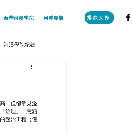
捐款支持
台灣河溪學院
河溪專欄
河溪學院紀錄
高，但卻常見濫
「治理」，意涵
解的整治工程（僅