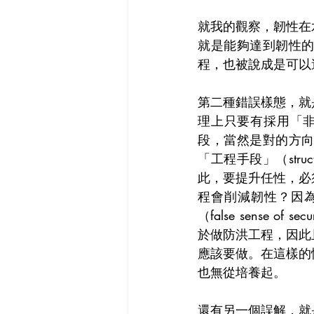
就我的觀察，韌性在
就是能夠達到韌性
程，也被說成是可以
第二種錯誤樣態，就
理上只要有採用「非工程
段，當然是對的方
「工程手段」（stru
此，要提升任性，必
程會削減韌性？因
（false sense
於做防洪工程，因此
應該要做。在這樣的
也無從培養起。
還有另一個誤解，就