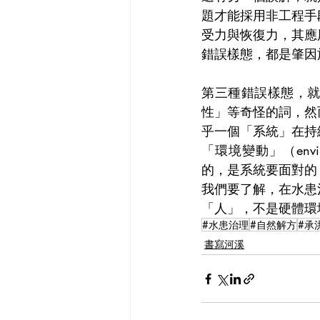
題才能採用非工程手
受力與恢復力，其應
錯誤樣態，都是肇因
第三種錯誤樣態，
性」等奇怪的詞，然
乎一個「系統」在持
「環境變動」（envi
的，是系統要面對的
我們要了解，在水患
「人」，不是硬體環
#水患治理
#自然解方
#承
書寫河溪