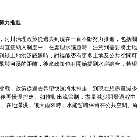
努力推進
，河川治理政策從過去到現在一直不斷努力推進，包括關
與直接納入制度中；在處理水議題時，注意到需要將土地
到談土地洪泛議題時，討論能否有更多土地及公共空間可
眾與河溪的距離，後來政策也有開始提到水岸縫合，希望
挑戰，政策從過去希望快速將水排走，到現在想盡量減少
雨後再慢慢排走。如推動出流管制，盡量減少開發過程中
擔、在地滯洪，讓大雨來時，水能暫時保留在公共空間、