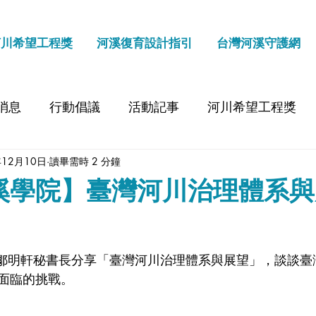
河川希望工程獎
河溪復育設計指引
台灣河溪守護網
消息
行動倡議
活動記事
河川希望工程獎
年12月10日
讀畢需時 2 分鐘
溪學院】臺灣河川治理體系與
會鄒明軒秘書長分享「臺灣河川治理體系與展望」，談談臺
面臨的挑戰。