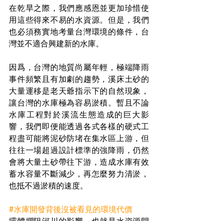
在乾旱之際，我們應感恩並更加珍惜使
用這些得來不易的水資源。但是，我們
也必須務實地考量台灣環境的條件，台
灣並不適合興建新的水庫。
因爲，台灣的地質尚屬年輕，極端降雨
事件頻繁且有加劇的趨勢，溪床土砂的
大量運移是老天爺指示下的自然現象，
讓台灣的水庫極為容易淤積。暫且不論
水庫工程對於溪流生態造成的巨大影
響，我們即便能透過各式各樣的硬式工
程盡可能將泥砂防堵在集水區上游，但
往往一場超過設計標準的強降雨，仍然
會將大量土砂帶往下游，造成水庫有效
蓄水容量不斷減少，再怎麼努力清淤，
也抵不過淤積的速度。
#水庫開發背後沒被看見的環境代價