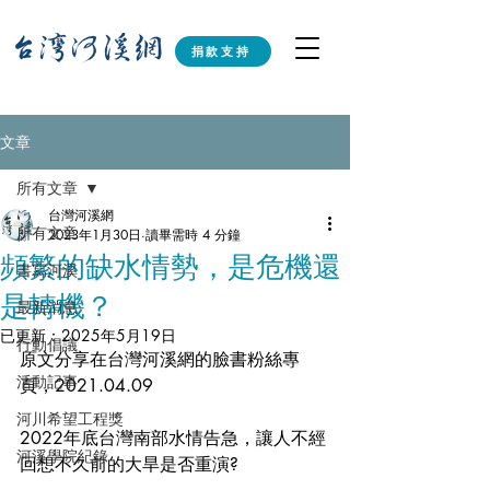
捐款支持
文章
所有文章
台灣河溪網
所有文章
2023年1月30日
讀畢需時 4 分鐘
頻繁的缺水情勢，是危機還
書寫河溪
是轉機？
最新消息
已更新：
2025年5月19日
行動倡議
原文分享在台灣河溪網的臉書粉絲專
活動記事
頁，2021.04.09
河川希望工程獎
2022年底台灣南部水情告急，讓人不經
河溪學院紀錄
回想不久前的大旱是否重演?