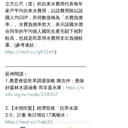
立方公尺（度）的自來水費用代表每年
家戶平均自來水費用，以該費用除以該
國人均GDP，所得數值稱為「水費負擔
率」。水費負擔率愈大，表示該國水價
在同等的平均個人國民生產毛額下相對
較高，也就是民眾用水費用支出負擔較
重。(參考連結：
https://reurl.cc/g832aV-
)
延伸閱讀：
1.農委會提乾旱調適策略 陳吉仲：應做
好森林水源涵養 而非蓋水庫：
https://e-
info.org.tw/node/228367
2.【水情吃緊】經濟部推「抗旱水源
2.0」計畫 每日增近17萬噸水：
https://reurl.cc/1gkL3X