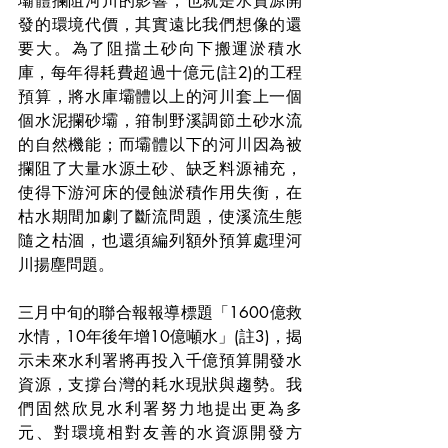
壩體攔阻河川的影響，也就是水資源開
發的環境代價，其實遠比我們想像的還
要大。為了阻擋土砂向下搬運淤積水
庫，每年得耗費超過十億元(註2)的工程
預算，將水庫壩體以上的河川套上一個
個水泥攔砂壩，箝制野溪調節土砂水流
的自然機能；而壩體以下的河川因為被
攔阻了大量水源土砂、缺乏料源補充，
使得下游河床的侵蝕淤積作用失衡，在
枯水期間加劇了斷流問題，使溪流生態
隨之枯涸，也還須編列額外預算處理河
川揚塵問題。
三月中旬的聯合報報導標題「1600億救
水情，10年後年增10億噸水」(註3)，揭
示未來水利署將再投入千億預算開發水
資源，支撐台灣的耗水現狀與趨勢。我
們固然欣見水利署努力地提出更為多
元、對環境相對友善的水資源開發方