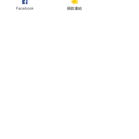
「世界水資源日」立委環團齊呼籲：耗
水費今年就開徵、用水大戶水價合理調
Facebook
捐款連結
漲：
https://www.thenewslens.com/article/1
48697
3.伍麗華委員質詢經濟部部長：希望讓
伏流水開發成為常態供水之一：
https://ivod.ly.gov.tw/Play/VOD/1280
58/1M/N
4.《首長早餐會》吳振榮：伏流水 百年
用水大計：
https://ec.ltn.com.tw/article/breakingne
ws/3471329
#水患治理
#自然解方
#生態檢核
#承洪韌性
書寫河溪