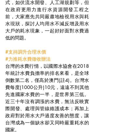
式，如伏流水開發、人工湖規劃等，但
在政府更用力進行水資源開發工程之
前，大家應先共同嚴肅地檢視用水與耗
水現狀，探討人均用水不減反增及用水
大戶的耗水現象，一起好好面對水費過
低的問題。
#支持調升合理水價
#力推耗水費徵收辦法
台灣的水費行情，以國際水協會在2018
年統計水費負擔率的排名來看，是全球
倒數第二名，僅高於澳門(註4)。台灣水
費每度(1000公升)10元，遠遠不到其他
先進國家水費的一半，是世界第三低。
近三十年沒有調漲的水費，無法反映實
際開發、處理與管線維護成本；再加上
政府對於用水大戶過度友善的態度，讓
台灣成為一個缺水卻又同時嚴重耗水的
國家。