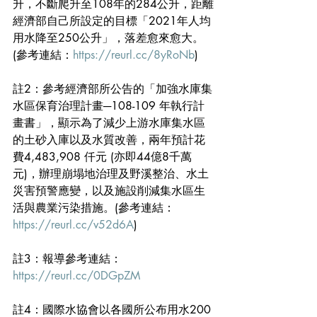
升，不斷爬升至108年的284公升，距離
經濟部自己所設定的目標「2021年人均
用水降至250公升」，落差愈來愈大。
(參考連結：
https://reurl.cc/8yRoNb
)
註2：參考經濟部所公告的「加強水庫集
水區保育治理計畫─108-109 年執行計
畫書」，顯示為了減少上游水庫集水區
的土砂入庫以及水質改善，兩年預計花
費4,483,908 仟元 (亦即44億8千萬
元)，辦理崩塌地治理及野溪整治、水土
災害預警應變，以及施設削減集水區生
活與農業污染措施。(參考連結：
https://reurl.cc/v52d6A
)
註3：報導參考連結：
https://reurl.cc/0DGpZM
註4：國際水協會以各國所公布用水200