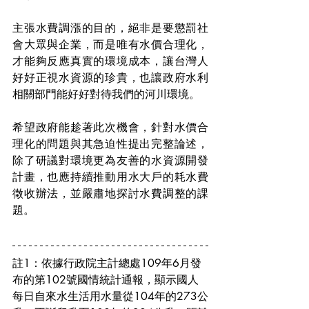
主張水費調漲的目的，絕非是要懲罰社
會大眾與企業，而是唯有水價合理化，
才能夠反應真實的環境成本，讓台灣人
好好正視水資源的珍貴，也讓政府水利
相關部門能好好對待我們的河川環境。
希望政府能趁著此次機會，針對水價合
理化的問題與其急迫性提出完整論述，
除了研議對環境更為友善的水資源開發
計畫，也應持續推動用水大戶的耗水費
徵收辦法，並嚴肅地探討水費調整的課
題。
註1：依據行政院主計總處109年6月發
布的第102號國情統計通報，顯示國人
每日自來水生活用水量從104年的273公