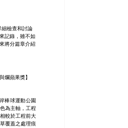
詳細檢查和討論
來記錄，雖不如
來將分篇章介紹
與爛蘋果獎】
南岸棒球運動公園
色為主軸，工程
相較於工程前大
草覆蓋之處理痕