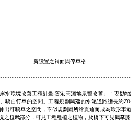
新設置之鋪面與停車格
左岸水環境改善工程計畫-舊港高灘地景觀改善』：現勘
、騎自行車的空間。工程規劃興建的水泥道路總長約70
伸出可騎車之空間，不似規劃圖所繪貫通而成為環形車道
境之植栽部分，可見工程種植之植物，於橋下可見鵝掌藤