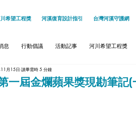
河川希望工程獎
河溪復育設計指引
台灣河溪守護網
消息
行動倡議
活動記事
河川希望工程獎
年11月15日
讀畢需時 5 分鐘
第一屆金爛蘋果獎現勘筆記(