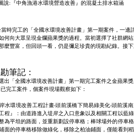
圖說:『中角漁港水環境營造改善』的混凝土排水箱涵
台當時完工的
「全國水環境改善計畫」第一期案件，一邊
如何向大眾呈現金爛蘋果獎的過程。當初選擇了社群網站
那麼豐富，但回頭一看，仍是彌足珍貴的現勘紀錄。接下
場現勘筆記：
選出「全國水環境改善計畫」第一期完工案件之金蘋果獎
個已完工案件，個案件現場觀察如下：
左岸水環境改善工程計畫-頭前溪橋下簡易綠美化-頭前溪
工程』：由道路進入堤岸之入口意象以及相關工程以藍綠
整為平坦的路面，並重新劃設停車格；棒球場外的停車格
鋪面的停車格移除做綠化，移除之柏油鋪面，僅能看到稻