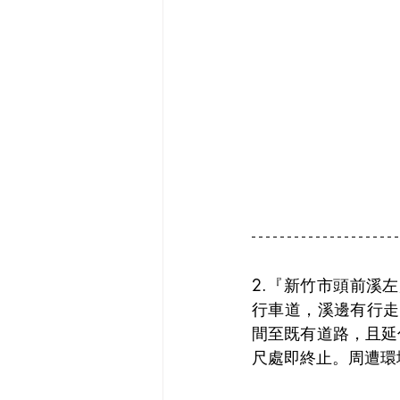
2.『新竹市頭前溪
行車道，溪邊有行走
間至既有道路，且延
尺處即終止。周遭環