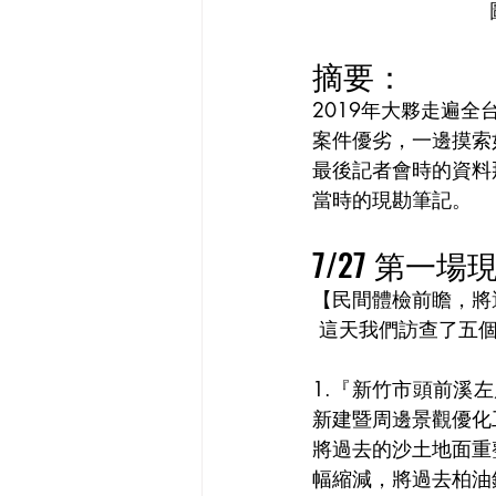
摘要：
2019年大夥走遍全
案件優劣，一邊摸索
最後記者會時的資料
當時的現勘筆記。
7/27 第一
【民間體檢前瞻，將
 這天我們訪查了五
1.『新竹市頭前溪
新建暨周邊景觀優化
將過去的沙土地面重
幅縮減，將過去柏油