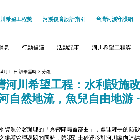
河川希望工程獎
河溪復育設計指引
台灣河溪守護網
消息
行動倡議
活動記事
河川希望工程獎
年4月11日
讀畢需時 2 分鐘
台灣河川希望工程：水利設施
河自然地流，魚兒自由地游 -
】
水資源分署辦理的「秀巒降壩首部曲」，處理棘手的防砂
之維護管理課題的同時，體認到土砂運移對河川縱向連結