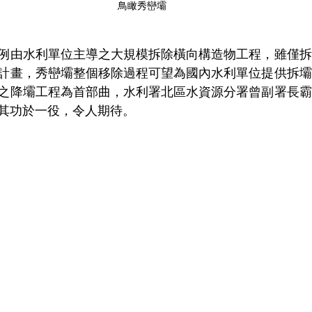
鳥瞰秀巒壩
例由水利單位主導之大規模拆除橫向構造物工程，雖僅拆
計畫，秀巒壩整個移除過程可望為國內水利單位提供拆壩
之降壩工程為首部曲，水利署北區水資源分署曾副署長霸
其功於一役，令人期待。