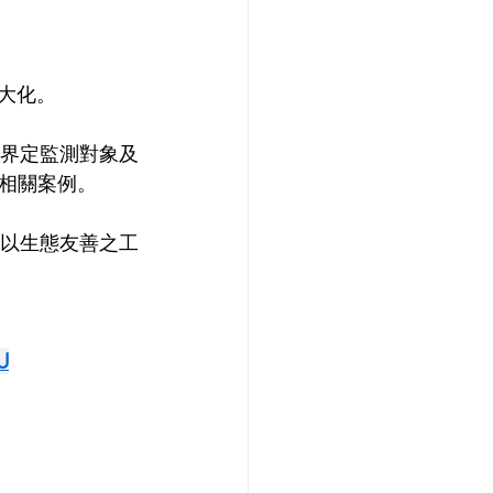
大化。
應界定監測對象及
相關案例。
能以生態友善之工
U