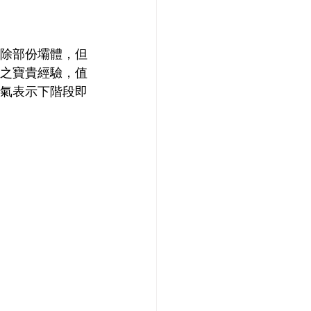
除部份壩體，但
之寶貴經驗，值
氣表示下階段即