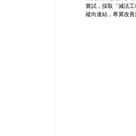
嘗試，採取「減法工
縱向連結，希冀改善