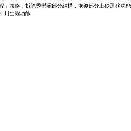
程」策略，拆除秀巒壩部分結構，恢復部分土砂運移功能
河川生態功能。