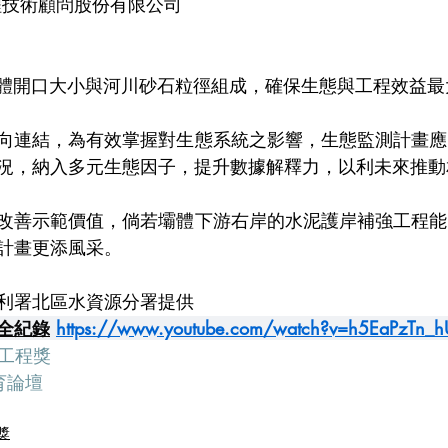
程技術顧問股份有限公司
壩體開口大小與河川砂石粒徑組成，確保生態與工程效益最
縱向連結，為有效掌握對生態系統之影響，生態監測計畫
況，納入多元生態因子，提升數據解釋力，以利未來推動
多改善示範價值，倘若壩體下游右岸的水泥護岸補強工程
計畫更添風采。
利署北區水資源分署提供
全紀錄
https://www.youtube.com/watch?v=h5EaPzTn_h
望工程獎
育論壇
獎