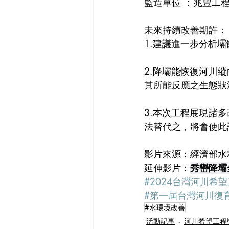
監造單位 ：兆豐工
未來持續改善期許：
1.建議進一步分析
2.降壩能恢復河川
其所能反應之生態狀
3.本次工程展現諸
法替代之，將會使此
影片來源：經濟部水
延伸影片：
秀巒降壩
#2024台灣河川希
#第一屆台灣河川復
#水環境改善
活動記事
河川希望工程