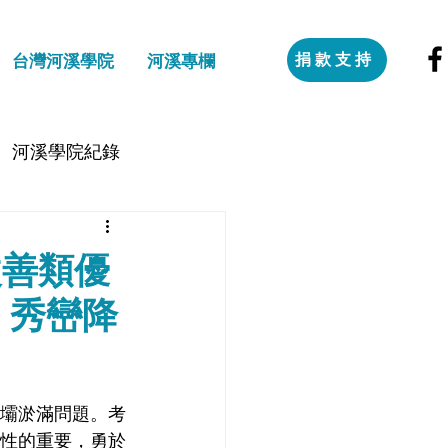
捐款支持
台灣河溪學院
河溪專欄
河溪學院紀錄
改善類優
 秀巒降
壩淤滿問題。考
性的重要，勇於