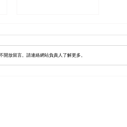
不開放留言。請連絡網站負責人了解更多。
【台灣河溪學院 】探尋水文化
課程紀錄
頁
關於我們
河溪專欄
捐款徵信
義賣品