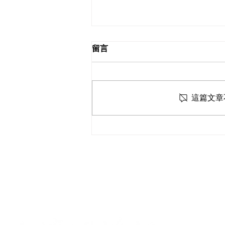
留言
這篇文章
【台灣河溪學院 】認識台灣的
河川治理體系 課程紀錄
首