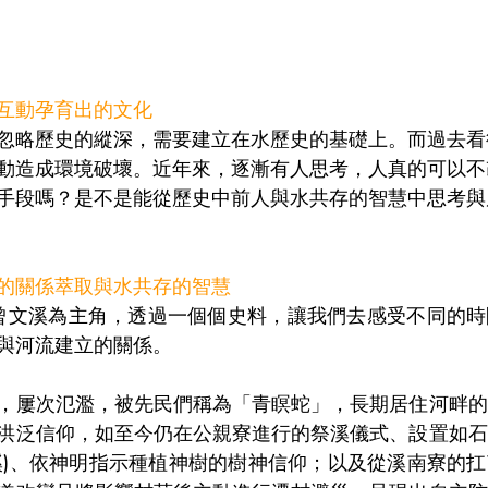
互動孕育出的文化
忽略歷史的縱深，需要建立在水歷史的基礎上。而過去看
動造成環境破壞。近年來，逐漸有人思考，人真的可以不
手段嗎？是不是能從歷史中前人與水共存的智慧中思考與
的關係萃取與水共存的智慧
曾文溪為主角，透過一個個史料，讓我們去感受不同的時
與河流建立的關係。
，屢次氾濫，被先民們稱為「青瞑蛇」，長期居住河畔的
洪泛信仰，如至今仍在公親寮進行的祭溪儀式、設置如石
溪)、依神明指示種植神樹的樹神信仰；以及從溪南寮的