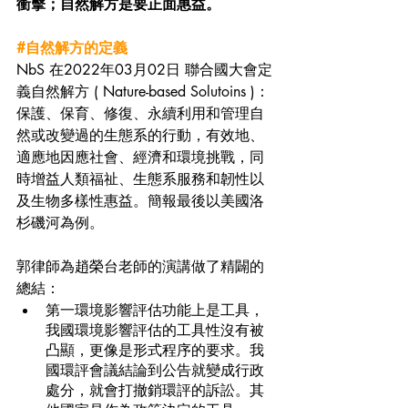
衝擊；自然解方是要正面惠益。
#自然解方的定義
NbS 在2022年03月02日 聯合國大會定
義自然解方 ( Nature-based Solutoins )：
保護、保育、修復、永續利用和管理自
然或改變過的生態系的行動，有效地、
適應地因應社會、經濟和環境挑戰，同
時增益人類福祉、生態系服務和韌性以
及生物多樣性惠益。簡報最後以美國洛
杉磯河為例。
郭律師為趙榮台老師的演講做了精闢的
總結：
第一環境影響評估功能上是工具，
我國環境影響評估的工具性沒有被
凸顯，更像是形式程序的要求。我
國環評會議結論到公告就變成行政
處分，就會打撤銷環評的訴訟。其