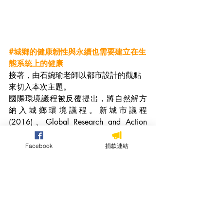
#城鄉的健康韌性與永續也需要建立在生
態系統上的健康
接著，由石婉瑜老師以都市設計的觀點
來切入本次主題。
國際環境議程被反覆提出，將自然解方
納入城鄉環境議程。新城市議程 
(2016)、Global Research and Action 
Agenda on Cities and Climate Change 
Science IPCC (2018)。為了達成都市的
Facebook
捐款連結
永續，需要健全的生態系統，而其基礎
是生物多樣性及健康生態系。
#綠基盤是一個很重要的基準線
除了國家生態綠網之外，需要落到城鄉
與村里尺度，劃設各空間層級的綠基