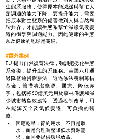
生態系服務，使得原本能減緩與幫忙人
類調適的能力下降。要提升能力，需要
把原本對生態系的傷害做到人與自然和
諧共存，才能讓生態系幫忙減緩氣候變
遷的衝擊與調適能力。因此健康的生態
系及健康的地球是關鍵。
#國外案例
EU 提出自然復育法律，強調把劣化生態
系修復，提升生態系服務。美國八月通
過降低通貨膨脹法，透過修法稅制籌措
基金，籌措清潔能源、醫療、降低赤
字，包括將50億美元用於森林保護和減
少城市熱島效應等。透過稅制改革，用
在能源安全及氣候變遷、可負擔的醫
療。
因應乾旱：節約用水、不再是取
水，而是合理調整降低水資源需
求，而且要提供環境效益。