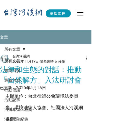
捐款支持
文章
所有文章
台灣河溪網
所有文章
2022年11月19日
讀畢需時 6 分鐘
法律和生態的對話：推動
書寫河溪
「自然解方」入法研討會
最新消息
已更新：
2025年5月16日
行動倡議
主辦單位：台北律師公會環境法委員
活動記事
會、環境法律人協會、社團法人河溪網
河川希望工程獎
協會。
河溪學院紀錄