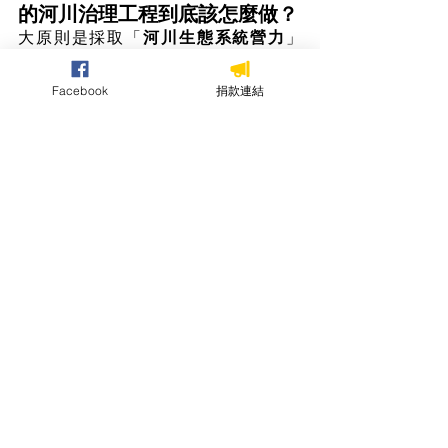
的河川治理工程到底該怎麼做？
大原則是採取「
河川生態系統營力
」
（process-based）思維，從水質、水量
出發，強調河川的自然營力與過程，包
Facebook
捐款連結
含恢復河川連結性（縱向、橫向、垂
向、時間），以及水與泥砂的運輸。
實施河川復育應
釐清目標
，如此才能夠
設立清楚的要件，以利後續監測與成效
評估。同時重要的是必須要
讓自然幫
忙
，並且
注意時間與空間尺度
，將自然
納入河川復育的最佳夥伴。
💦  
最有效的河川復育計畫要
件：生態改善＋利害關係人＋知
識傳承
根據Palmer et al., 2005，最有效的河川