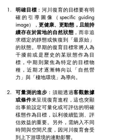
明確目標
：河川復育的目標要有明
確的引導圖像（specific guiding 
image），
更健康、更動態，且能持
續存在於當地的自然狀態
，而非追
求穩定的靜態或恢復到「最原始」
的狀態。早期的復育目標常將人為
干擾前或是歷史的某狀態作為目
標，中期則聚焦為特定的目標物
種，近期才逐漸轉向以「自然營
力」與「棲地環境」為導向。
可量測的進步
：須能透過
客觀數據
或條件
來呈現復育進程，這也突顯
出事前設定可量化或可評估的明確
樣態作為目標，以利後續監測、評
估效益的重要。另外，需納入不同
時間與空間尺度，因河川復育會受
到上下游環境的連動影響。