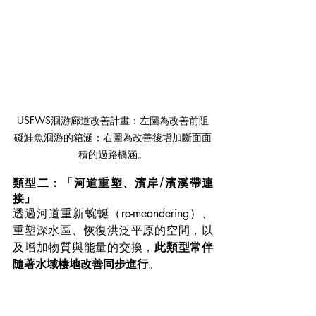
USFWS洄游廊道改善計畫：左圖為改善前阻
礙鮭魚洄游的箱涵；右圖為改善後增加斷面面
積的過路橋涵。
類型二：「河道重塑、濱岸/濱溪帶連
接」
透過河道重新蜿蜒（re-meandering）、
重塑深水區、恢復洪泛平原的空間，以
及增加物質與能量的交換，
此類型常伴
隨著水域棲地改善同步進行
。