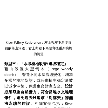
River Peffery Restoration：左上與左下為復育
前的筆直河道；右上與右下為復育後重新蜿蜒
的河道
類型三：「水域棲地改善/邊坡穩定」
藉由設置大型倒木（large woody 
debris），營造不同水深流速變化，增加
多樣的棲地型態；或藉由植生穩定邊坡
以減少沖蝕，保護生命財產安全。
設計
必須尊重自然營力，符合當地水文地理
條件，避免過去只追求「對稱美」卻無
法永續的錯誤
。相關案例包括：River 