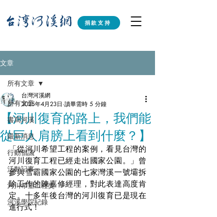
捐款支持
文章
所有文章
台灣河溪網
所有文章
2025年4月23日
讀畢需時 5 分鐘
【河川復育的路上，我們能
書寫河溪
從巨人肩膀上看到什麼？】
最新消息
「從河川希望工程的案例，看見台灣的
行動倡議
河川復育工程已經走出國家公園。」曾
活動記事
參與雪霸國家公園的七家灣溪一號壩拆
除工作的陳嘉修經理，對此表達高度肯
河川希望工程獎
定。十多年後台灣的河川復育已是現在
河溪學院紀錄
進行式！