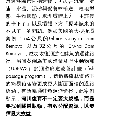
透過移除橫向構造物，可改善流量、流
速、水溫、泥砂與營養鹽輸送、棲地型
態、生物樣態，處理壩體上方「不該停
的停下了」以及壩體下方「原本該來的
不見了」的問題。例如美國的大型拆壩
案例：64公尺的Glines Canyon Dam 
Removal 以及32公尺的 Elwha Dam 
Removal，成功恢復洄游性鮭魚的遷徙路
徑。另個案例為美國漁業及野生動物部
（USFWS）的洄游廊道改善計畫（fish 
passage program），透過將森林道路下
的簡易箱涵變更成更大斷面面積的過路
橋涵，有效暢通鮭魚洄游途徑，此案例
顯示，
河川復育不一定要大規模，而是
要找到關鍵瓶頸，有效分配資源，以發
揮最大效益
。