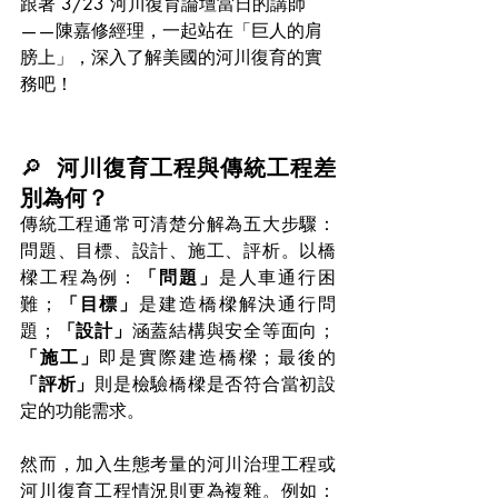
跟著 3/23 河川復育論壇當日的講師
——陳嘉修經理，一起站在「巨人的肩
膀上」，深入了解美國的河川復育的實
務吧！
🔎  
河川復育工程與傳統工程差
別為何？
傳統工程通常可清楚分解為五大步驟：
問題、目標、設計、施工、評析。以橋
樑工程為例：
「問題」
是人車通行困
難；
「目標」
是建造橋樑解決通行問
題；
「設計」
涵蓋結構與安全等面向；
「施工」
即是實際建造橋樑；最後的
「評析」
則是檢驗橋樑是否符合當初設
定的功能需求。
然而，加入生態考量的河川治理工程或
河川復育工程情況則更為複雜。例如：