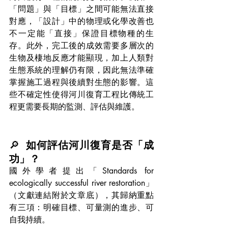
「問題」與「目標」之間可能無法直接
對應，「設計」中的物理或化學改善也
不一定能「直接」保證目標物種的生
存。此外，完工後的成效需要多層次的
生物及棲地反應才能顯現，加上人類對
生態系統的理解仍有限，因此無法準確
掌握施工過程與後續對生態的影響。這
些不確定性使得河川復育工程比傳統工
程更需要長期的監測、評估與維護。
🔎  
如何評估河川復育是否「成
功」？
國外學者提出「Standards for 
ecologically successful river restoration」
（文獻連結附於文章底），其歸納重點
有三項：明確目標、可量測的進步、可
自我持續。