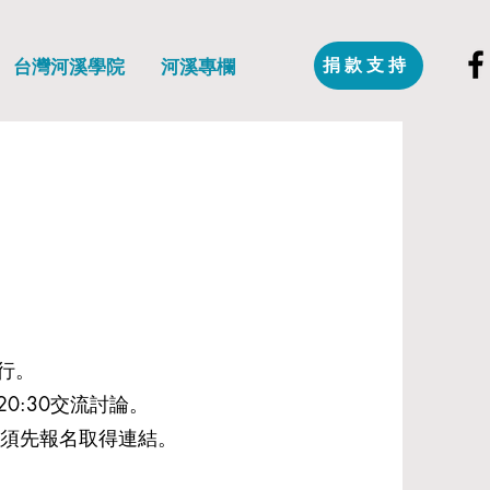
捐款支持
台灣河溪學院
河溪專欄
行。
交流討論。
20:30
須先報名取得連結。