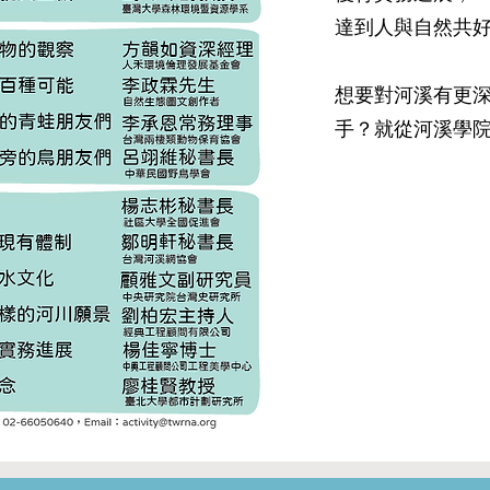
達到人與自然共
想要對河溪有更
手？就從河溪學