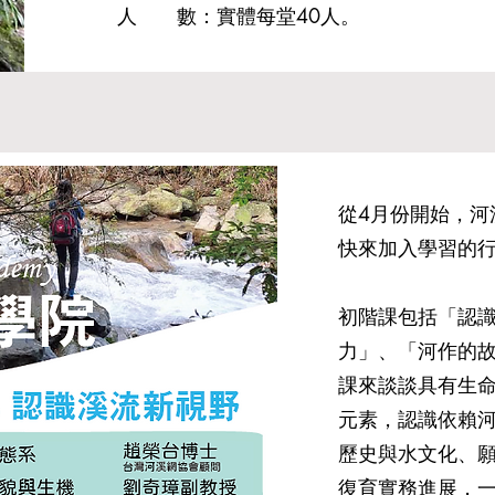
人 數：實體每堂
人。
40
從4月份開始，河
快來加入學習的
初階課包括「認
力」、「河作的故
課來談談具有生
元素，認識依賴
歷史與水文化、
復育實務進展，