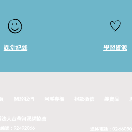
課堂紀錄
學習資源
頁
關於我們
河溪專欄
捐款徵信
義賣品
團法人台灣河溪網協會
編號：92492066
​連絡電話：02-660506