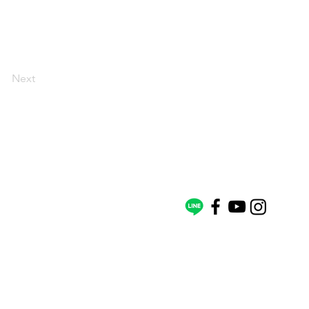
Next
聯絡我們
訂閱電子報
捐款帳號
戶名：社團法人台灣河溪網協會
40​
銀行：第一銀行 南門分行 (007)
業務、企業ESG
帳號：172-10-138955