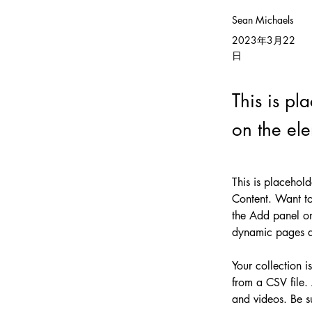
Sean Michaels
2023年3月22
日
This is pl
on the el
This is placehol
Content. Want to
the Add panel on
dynamic pages 
Your collection i
from a CSV file. 
and videos. Be su