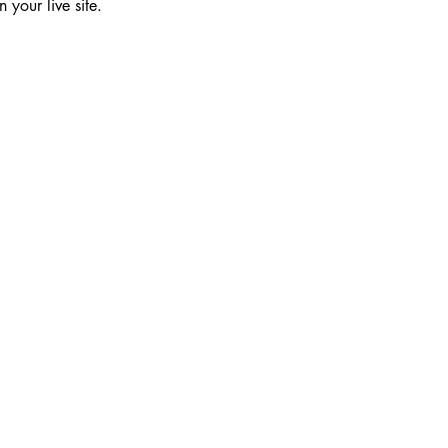
 your live site. 
頁
關於我們
河溪專欄
捐款徵信
義賣品
團法人台灣河溪網協會
編號：92492066
​連絡電話：02-660506
分機：200 捐款
il：service@twrna.org