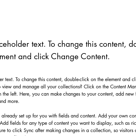
aceholder text. To change this content, do
ement and click Change Content.
der text. To change this content, double-click on the element and c
 view and manage all your collections? Click on the Content Man
 the left. Here, you can make changes to your content, add new fi
and more.
s already set up for you with fields and content. Add your own cont
Add fields for any type of content you want to display, such as ric
re to click Sync after making changes in a collection, so visitors