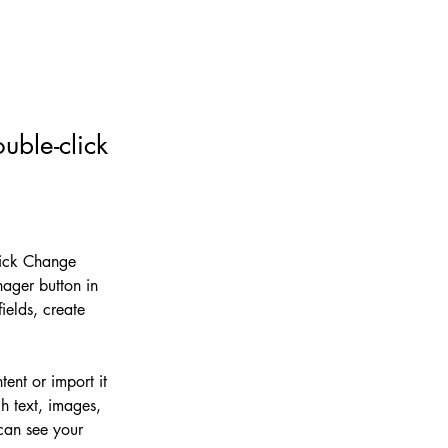
uble-click
lick Change 
ager button in 
elds, create 
ent or import it 
h text, images, 
 can see your 