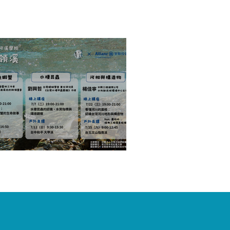
026 河溪學院-達人領溪 開始受理報名囉