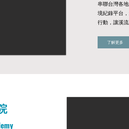
​串聯台灣各
境紀錄平台​
行動，讓溪流
了解更多
院
demy