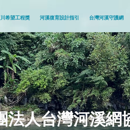
河川希望工程獎
河溪復育設計指引
台灣河溪守護網
團法人台灣河溪網