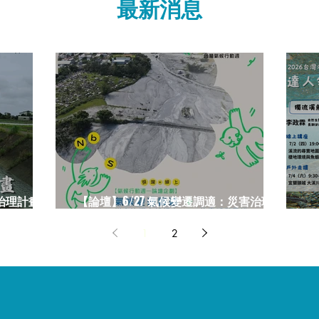
​最新消息
治理計畫時
【論壇】6/27 氣候變遷調適：災害治理自
然解方(NbS)的實踐與思辨
2
1
2