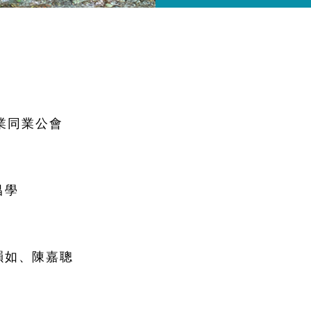
日
網協會
業同業公會
昌學
韻如、陳嘉聰