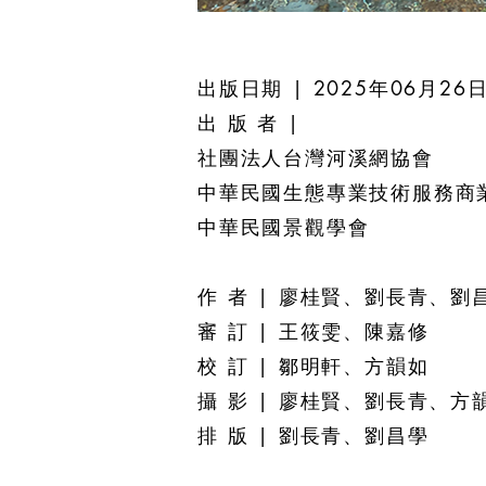
出版日期 | 2025年06月26
出 版 者 |
社團法人台灣河溪
中華民國生態專業技術服務商
中華民國景觀學會
作 者 | 廖桂賢、劉長青、劉
審 訂 | 王筱雯、陳嘉修
校 訂 | 鄒明軒、方韻如
攝 影 | 廖桂賢、劉長青、方
排 版 | 劉長青、劉昌學