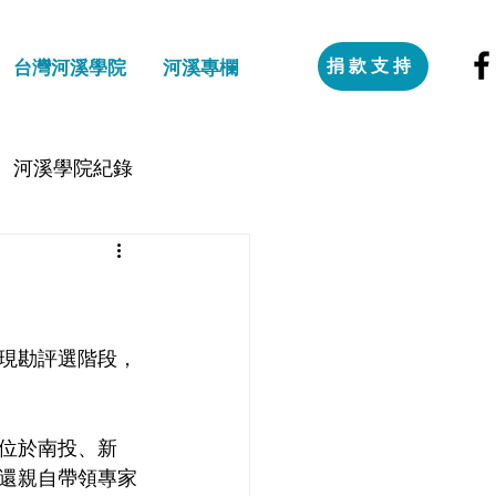
捐款支持
台灣河溪學院
河溪專欄
河溪學院紀錄
現勘評選階段，
位於南投、新
還親自帶領專家