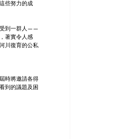
這些努力的成
受到一群人——
，著實令人感
河川復育的公私
屆時將邀請各得
看到的議題及困