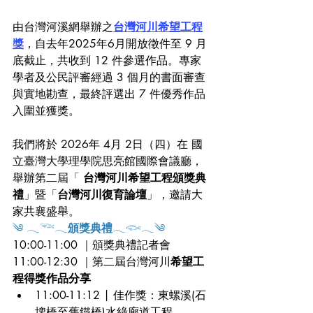
由台灣河溪網舉辦之
台灣河川希望工程
獎
，自去年2025年6月開放徵件至 9 月
底截止，共收到 12 件參選作品。專家
學者及公民評審經過 3 個月的書面審查
與實地勘查，最終評選出 7 件優秀作品
入圍並獲獎。
我們將於 2026年 4月 2日（四）在 國
立臺灣大學理學院思亮館國際會議廳，
舉辦第二屆「 
台灣河川希望工程頒獎典
禮
」暨「
台灣河川復育論壇
」，邀請大
家共襄盛舉。
༄ 𓂃𓆝𓂃
頒獎典禮
𓂃𓆟𓂃༄
10:00-11:00 ｜頒獎典禮記者會
11:00-12:30 ｜第二屆台灣河川
希望工
程得獎作品分享
11:00-11:12 | 佳作獎：東螺溪(石
埤橋至舊鐵橋)水綠廊道工程