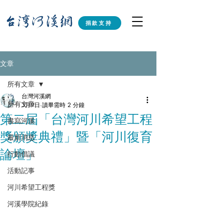
捐款支持
文章
所有文章
台灣河溪網
所有文章
3月9日
讀畢需時 2 分鐘
第二屆「台灣河川希望工程
書寫河溪
獎頒獎典禮」暨「河川復育
最新消息
論壇」
行動倡議
活動記事
河川希望工程獎
河溪學院紀錄