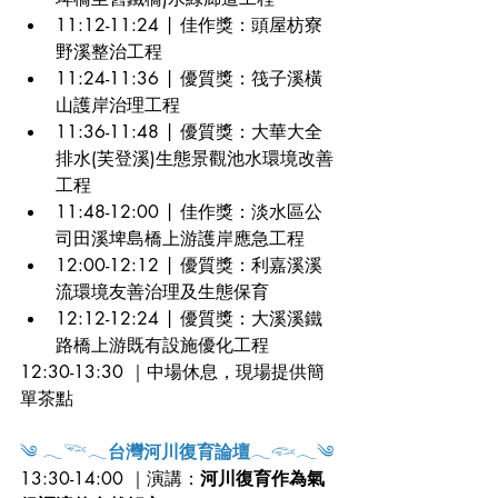
11:12-11:24 | 佳作獎：頭屋枋寮
野溪整治工程
11:24-11:36 | 優質獎：筏子溪橫
山護岸治理工程
11:36-11:48 | 優質獎：大華大全
排水(芙登溪)生態景觀池水環境改善
工程
11:48-12:00 | 佳作獎：淡水區公
司田溪埤島橋上游護岸應急工程
12:00-12:12 | 優質獎：利嘉溪溪
流環境友善治理及生態保育
12:12-12:24 | 優質獎：大溪溪鐵
路橋上游既有設施優化工程
12:30-13:30 ｜中場休息，現場提供簡
單茶點
༄ 𓂃𓆝𓂃
台灣河川復育論壇
𓂃𓆟𓂃༄
13:30-14:00 ｜演講：
河川復育作為氣