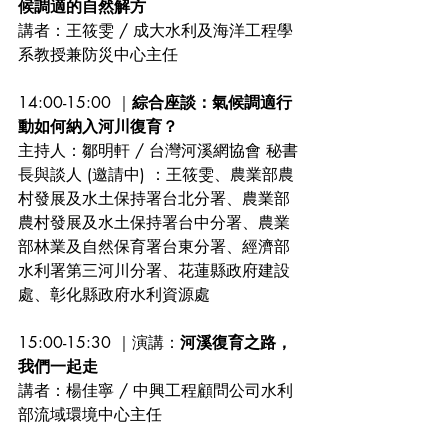
候調適的自然解方
講者：王筱雯 / 成大水利及海洋工程學
系教授兼防災中心主任
14:00-15:00 ｜
綜合座談：氣候調適行
動如何納入河川復育？
主持人：鄒明軒 / 台灣河溪網協會 秘書
長與談人 (邀請中) ：王筱雯、農業部農
村發展及水土保持署台北分署、農業部
農村發展及水土保持署台中分署、農業
部林業及自然保育署台東分署、經濟部
水利署第三河川分署、花蓮縣政府建設
處、彰化縣政府水利資源處
15:00-15:30 ｜演講：
河溪復育之路，
我們一起走
講者：楊佳寧 / 中興工程顧問公司水利
部流域環境中心主任