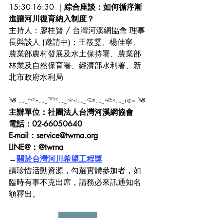
15:30-16:30 ｜
綜合座談：如何循序漸
進讓河川復育納入制度？
主持人：廖桂賢 / 台灣河溪網協會 理事
長與談人 (邀請中)：王筱雯、楊佳寧、
農業部農村發展及水土保持署、農業部
林業及自然保育署、經濟部水利署、新
北市政府水利局
༄ 𓂃𓆞𓂃𓆝𓂃𓆜𓂃𓆛𓂃𓆟𓂃𓆢 ༄
主辦單位：社團法人台灣河溪網協會
電話：02-66050640
E-mail：service@twrna.org
LINE@：@twrna
→
關於台灣河川希望工程獎
請珍惜活動資源，勾選實體參加者，如
臨時有事不克出席，請務必來訊通知名
額釋出。