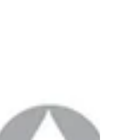
代表與我們共同研議改變的可能。 由左至
右：台灣河溪網協會鄒明軒秘書長、經濟部水
利署河川海岸組陳明城副組長、台北律師公會
環境法委員會郭鴻儀主任委員、台灣河溪網協
會趙榮台顧問。 2024年度河川失望工程課題
揭示 2024年度兩件河川失望工程名單，分別
是宜蘭縣員山鄉五十溪野溪坑溝災害復建工
程，以及 112年度烏溪雙冬堤防維修改善工
程。在課題的揭示過程中，我們暫時跳脫對個
案細節的檢討追究，目的是將心力放在那些被
系統性忽略、或因改變困難而被長久擱置的課
題，邀請各界一同思考探討前行。 台灣河溪
網協會鄒明軒秘書長，進行課題揭示。 此次
揭示的綜整課題有三，包括： 1. 災後處理及
復建工程，仍欠缺生態保育把關。 2. 生態檢
核機制，有待擴大效力及適用範圍。 3. 河川
與野溪工程，未能以順應河相及兼顧生態為
本。 在2017年「公共工程生態檢核注意事