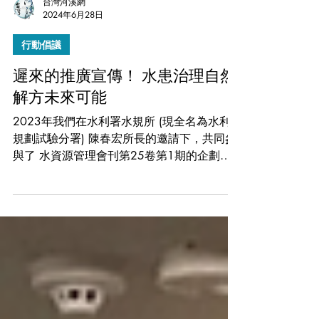
台灣河溪網
2024年6月28日
行動倡議
遲來的推廣宣傳！ 水患治理自然
解方未來可能
2023年我們在水利署水規所 (現全名為水利
規劃試驗分署) 陳春宏所長的邀請下，共同參
與了 水資源管理會刊第25卷第1期的企劃，
主題是「極端氣候下之對應策略 (一) 治水策
略與管理」。藉著這個難得的機會，我們撰寫
一篇「台灣推動水患治理自然解方的挑戰與建
議」，從水患治理自然解...